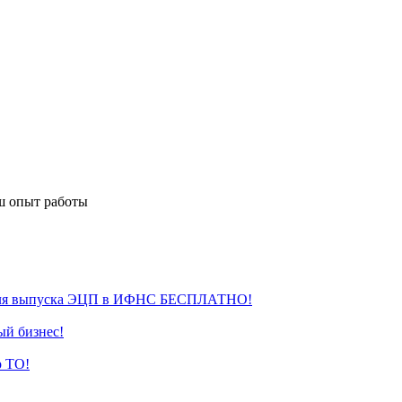
ш опыт работы
для выпуска ЭЦП в ИФНС БЕСПЛАТНО!
ый бизнес!
р ТО!