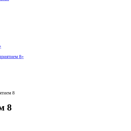
»
приятием 8»
ятием 8
м 8