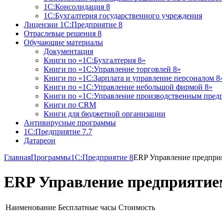
1С:Консолидация 8
1С:Бухгалтерия государственного учреждения
Лицензии 1С:Предприятие 8
Отраслевые решения 8
Обучающие материалы
Документация
Книги по «1С:Бухгалтерия 8»
Книги по «1С:Управление торговлей 8»
Книги по «1С:Зарплата и управление персоналом 8
Книги по «1С:Управление небольшой фирмой 8»
Книги по «1С:Управление производственным пред
Книги по CRM
Книги для бюджетной организации
Антивирусные программы
1С:Предприятие 7.7
Датареон
Главная
Программы
1С:Предприятие 8
ERP Управление предпри
ERP Управление предприятие
Наименование
Бесплатные часы
Стоимость