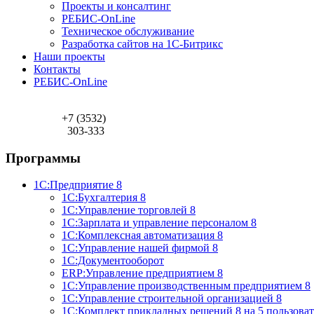
Проекты и консалтинг
РЕБИС-OnLine
Техническое обслуживание
Разработка сайтов на 1С-Битрикс
Наши проекты
Контакты
РЕБИС-OnLine
+7 (3532)
303-333
Программы
1С:Предприятие 8
1С:Бухгалтерия 8
1С:Управление торговлей 8
1С:Зарплата и управление персоналом 8
1С:Комплексная автоматизация 8
1С:Управление нашей фирмой 8
1С:Документооборот
ERP:Управление предприятием 8
1С:Управление производственным предприятием 8
1С:Управление строительной организацией 8
1С:Комплект прикладных решений 8 на 5 пользова