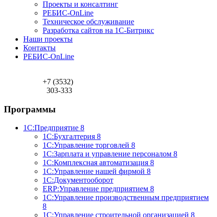
Проекты и консалтинг
РЕБИС-OnLine
Техническое обслуживание
Разработка сайтов на 1С-Битрикс
Наши проекты
Контакты
РЕБИС-OnLine
+7 (3532)
303-333
Программы
1С:Предприятие 8
1С:Бухгалтерия 8
1С:Управление торговлей 8
1С:Зарплата и управление персоналом 8
1С:Комплексная автоматизация 8
1С:Управление нашей фирмой 8
1С:Документооборот
ERP:Управление предприятием 8
1С:Управление производственным предприятием
8
1С:Управление строительной организацией 8